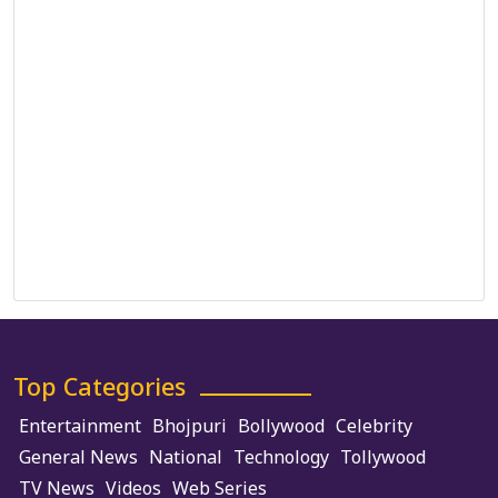
Privacy Policy
Correction Policy
DMCA Policy
Editorial Policy
Ethics Policy
Fact-Checking Policy
Ownership, Funding, and Advertising Policy
Terms and Conditions
Use of Cookies
Top Categories
Entertainment
Bhojpuri
Bollywood
Celebrity
General News
National
Technology
Tollywood
TV News
Videos
Web Series