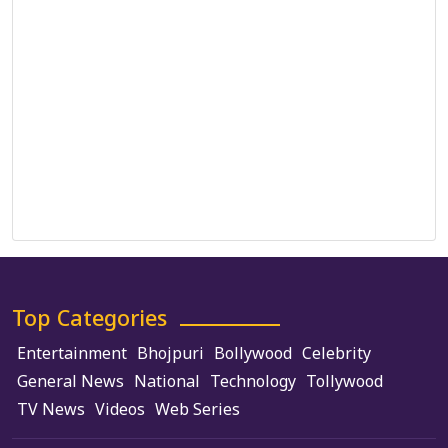
Correction Policy
DMCA Policy
Editorial Policy
Ethics Policy
Fact-Checking Policy
Ownership, Funding, and Advertising Policy
Terms and Conditions
Use of Cookies
Top Categories
Entertainment
Bhojpuri
Bollywood
Celebrity
General News
National
Technology
Tollywood
TV News
Videos
Web Series