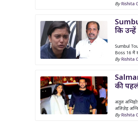
कि उन्ह
Sumbul Touqe
Boss 16 में 
By
Rishita 
Salman
की पहली
अतुल अग्निहो
अलिज़ेह अग्नि
By
Rishita 
1
2
3
…
13
Next Pa