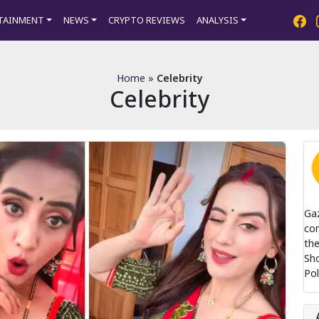
TAINMENT
NEWS
CRYPTO REVIEWS
ANALYSIS
Home
»
Celebrity
Celebrity
Ga
com
the
Sh
Pol