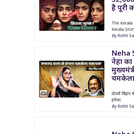
है पूरी
The Kerala S
Kerala Story’
By
Rohit S
Neha Si
नेहा का
मुख्यमं
चमकेल
दोस्तों बिहार 
हमेशा
By
Rohit S
Neha Si
‘भोजपुर