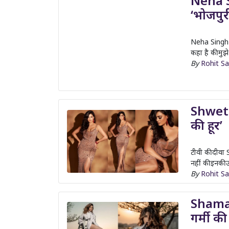
Neha Singh R
कहा है की मुझ
By
Rohit S
Shweta 
की हूर’
टीवी की दीवा
नहीं की इनकी उम
By
Rohit S
Shama S
गर्मी क
इंडियन टेलेव
शेयर किए हैं जि
By
Rohit S