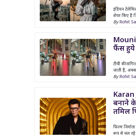
Mouni R
फैंस हुय
टीवी की नागिन
जाती हैं, अक्
By
Rohit S
Karan J
बनाने के
तमिल फि
फिल्म निर्माता
रूप से चल रहे 
By
Rishita 
Sumbul