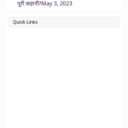
पूरी कहानी?
May 3, 2023
Quick Links
About
Contact
Team
Privacy Policy
Correction Policy
DMCA Policy
Editorial Policy
Ethics Policy
Fact-Checking Policy
Ownership, Funding, and Advertising
Policy
Terms and Conditions
Use of Cookies