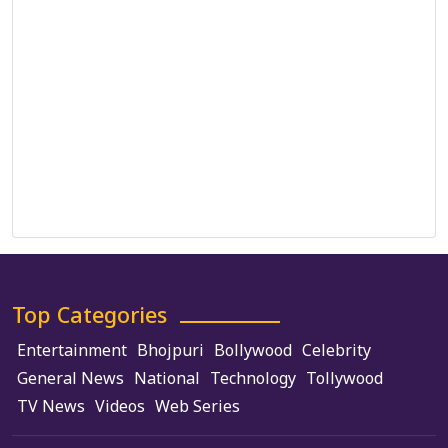
Correction Policy
DMCA Policy
Editorial Policy
Ethics Policy
Fact-Checking Policy
Ownership, Funding, and Advertising Policy
Terms and Conditions
Use of Cookies
Top Categories
Entertainment
Bhojpuri
Bollywood
Celebrity
General News
National
Technology
Tollywood
TV News
Videos
Web Series