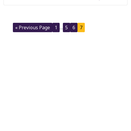
« Previous Page
1
…
5
6
7