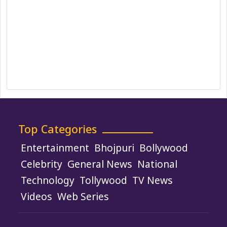
Ethics Policy
Fact-Checking Policy
Ownership, Funding, and Advertising
Policy
Terms and Conditions
Use of Cookies
Top Categories
Entertainment
Bhojpuri
Bollywood
Celebrity
General News
National
Technology
Tollywood
TV News
Videos
Web Series