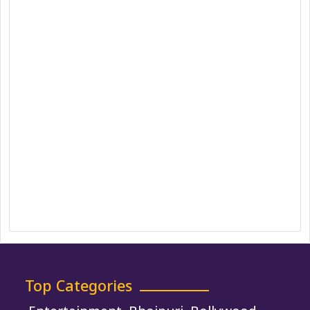
Team
Privacy Policy
Correction Policy
DMCA Policy
Editorial Policy
Ethics Policy
Fact-Checking Policy
Ownership, Funding, and Advertising
Policy
Terms and Conditions
Use of Cookies
Top Categories