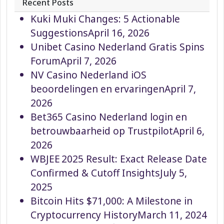
Recent Posts
Kuki Muki Changes: 5 Actionable
Suggestions
April 16, 2026
Unibet Casino Nederland Gratis Spins
Forum
April 7, 2026
NV Casino Nederland iOS
beoordelingen en ervaringen
April 7,
2026
Bet365 Casino Nederland login en
betrouwbaarheid op Trustpilot
April 6,
2026
WBJEE 2025 Result: Exact Release Date
Confirmed & Cutoff Insights
July 5,
2025
Bitcoin Hits $71,000: A Milestone in
Cryptocurrency History
March 11, 2024