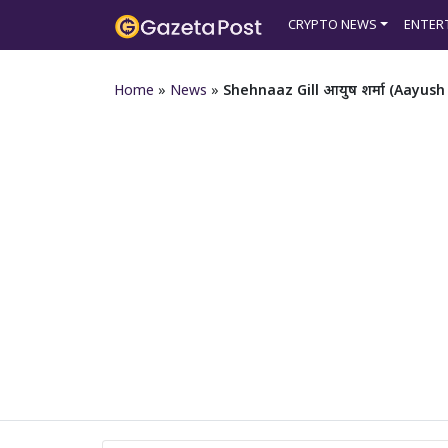
CRYPTO NEWS
ENTER
Home
»
News
»
Shehnaaz Gill आयुष शर्मा (Aayush Sha