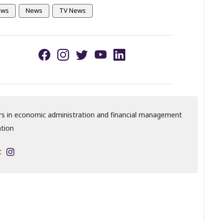
ews
News
TV News
s in economic administration and financial management
ation
: