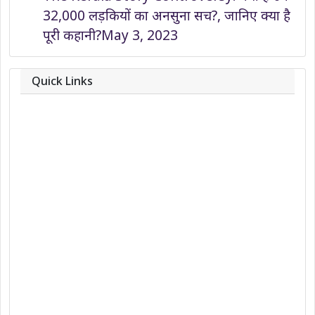
32,000 लड़कियों का अनसुना सच?, जानिए क्या है
पूरी कहानी?
May 3, 2023
Quick Links
About
Contact
Team
Privacy Policy
Correction Policy
DMCA Policy
Editorial Policy
Ethics Policy
Fact-Checking Policy
Ownership, Funding, and Advertising
Policy