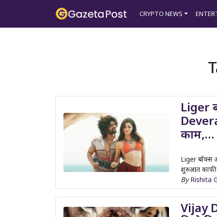
?>
CRYPTO NEWS
ENTER
T
Liger 
Devera
काम,…
Liger बॉक्स
शुरुआत काफी 
By
Rishita 
Vijay 