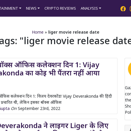
TAINMENT
NEWS
CRYPTO REVIEWS
ANALYSIS
Home
»
liger movie release date
ags:
liger movie release dat
बॉक्स ऑफिस कलेक्शन दिन 1: Vijay
konda का कोइ भी पैंतरा नहीं आया
Ga
com
 ऑफिस कलेक्शन दिन 1: विजय देवरकोंडा Vijay Deverakonda की हिंदी
the
प्रचारित थी, लेकिन इसका बॉक्स ऑफिस
Sh
Gupta
On
September 23rd, 2022
Pol
Deverakonda ने लाइगर Liger के लिए