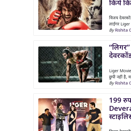
किये कि
विजय देवरको
लाईगर Liger 
By
Rishita 
“लिगर” 
देवरको
Liger Movie
छुपी नहीं है, 
By
Rishita 
199 रुप
Devera
स्टाइलिस