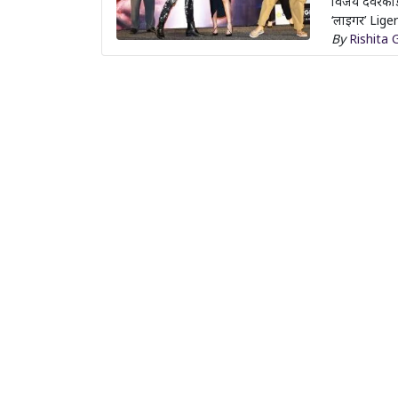
विजय देवरको
‘लाइगर’ Liger
By
Rishita 