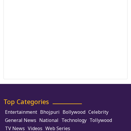
Privacy Policy
Correction Policy
DMCA Policy
Editorial Policy
Ethics Policy
Fact-Checking Policy
Ownership, Funding, and Advertising Policy
Terms and Conditions
Use of Cookies
Top Categories
Entertainment
Bhojpuri
Bollywood
Celebrity
General News
National
Technology
Tollywood
TV News
Videos
Web Series