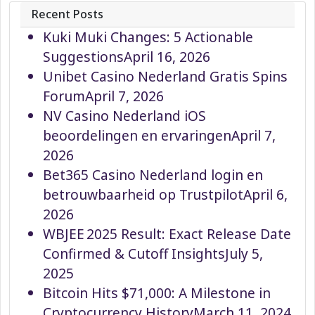
Recent Posts
Kuki Muki Changes: 5 Actionable
Suggestions
April 16, 2026
Unibet Casino Nederland Gratis Spins
Forum
April 7, 2026
NV Casino Nederland iOS
beoordelingen en ervaringen
April 7,
2026
Bet365 Casino Nederland login en
betrouwbaarheid op Trustpilot
April 6,
2026
WBJEE 2025 Result: Exact Release Date
Confirmed & Cutoff Insights
July 5,
2025
Bitcoin Hits $71,000: A Milestone in
Cryptocurrency History
March 11, 2024