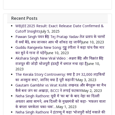
Recent Posts
WBJEE 2025 Result: Exact Release Date Confirmed &
Cutoff Insights
July 5, 2025
Pawan Singh पवन सिंह Tej Pratap Yadav तेज प्रताप के चरणों
में क्यों बैठे, सच जानकर आप भी शॉकड रह जायेंगे
June 10, 2023
Guddu Rangeela New Song: गुड्डू रंगीला ने कहा पांच पैक मार
कर सुने ये गाना रो पड़ेंगे
June 10, 2023
Akshara Singh New Viral Video : अक्षरा सिंह और विक्रांत सिंह
राजपूत की जोड़ी भोजपुरी इंडस्ट्री में धमाल मचा रहा हैं
June 10,
2023
The Kerala Story Controversy: क्या है उन 32,000 लड़कियों
का अनसुना सच?, जानिए क्या है पूरी कहानी?
May 3, 2023
Gautam Gambhir vs Virat Kohli: लखनऊ और बेंगलुरू का मैच
कैसे बना जंग का अखाड़ा, BCCI ने लगाई फटकार
May 2, 2023
Neha Singh Rathore: यूपी में ‘का बा’ के बाद नेहा का दिल्ली
अवतार आया सामने, अब दिल्ली के मुख्यमंत्री को कहा- ‘मफ़लर वाला
के बंगला चमकेला चका-चक’…
May 1, 2023
Neha Singh Rathore ने इंटरव्यू में कहा ‘भोजपुरी कोई मसाले की