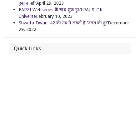
दुकान नहीं’
April 29, 2023
FARZI Webseries के साथ शुरू हुआ RAJ & DK
Universe
February 10, 2023
Shweta Tiwari, 42 की उम्र में लगती हैं ‘जन्नत की हूर’
December
29, 2022
Quick Links
About
Contact
Team
Privacy Policy
Correction Policy
DMCA Policy
Editorial Policy
Ethics Policy
Fact-Checking Policy
Ownership, Funding, and Advertising Policy