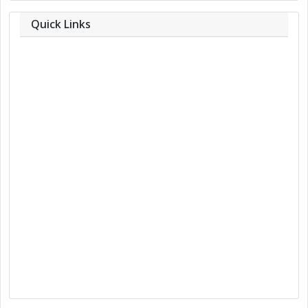
Quick Links
About
Contact
Team
Privacy Policy
Correction Policy
DMCA Policy
Editorial Policy
Ethics Policy
Fact-Checking Policy
Ownership, Funding, and Advertising
Policy
Terms and Conditions
Use of Cookies