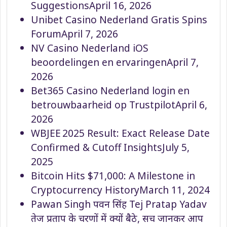
Suggestions
April 16, 2026
Unibet Casino Nederland Gratis Spins
Forum
April 7, 2026
NV Casino Nederland iOS
beoordelingen en ervaringen
April 7,
2026
Bet365 Casino Nederland login en
betrouwbaarheid op Trustpilot
April 6,
2026
WBJEE 2025 Result: Exact Release Date
Confirmed & Cutoff Insights
July 5,
2025
Bitcoin Hits $71,000: A Milestone in
Cryptocurrency History
March 11, 2024
Pawan Singh पवन सिंह Tej Pratap Yadav
तेज प्रताप के चरणों में क्यों बैठे, सच जानकर आप