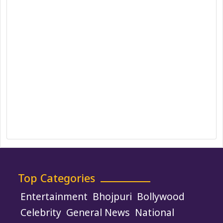
Correction Policy
DMCA Policy
Editorial Policy
Ethics Policy
Fact-Checking Policy
Ownership, Funding, and Advertising
Policy
Terms and Conditions
Use of Cookies
Top Categories
Entertainment
Bhojpuri
Bollywood
Celebrity
General News
National