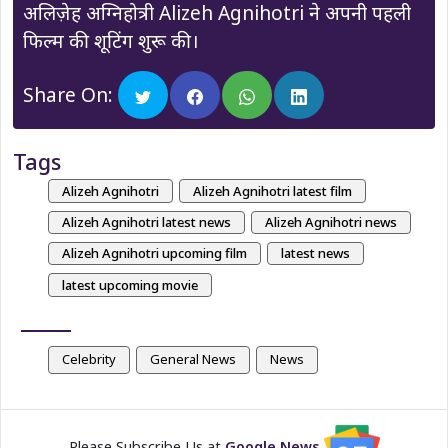
अलिज़ेह अग्निहोत्री Alizeh Agnihotri ने अपनी पहली
फिल्म की शूटिंग शुरू की।
Share On:
Tags
Alizeh Agnihotri
Alizeh Agnihotri latest film
Alizeh Agnihotri latest news
Alizeh Agnihotri news
Alizeh Agnihotri upcoming film
latest news
latest upcoming movie
Celebrity
General News
News
Please Subscribe Us at
Google News