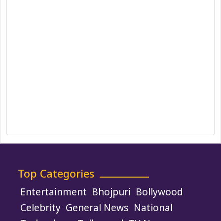
Correction Policy
DMCA Policy
Editorial Policy
Ethics Policy
Fact-Checking Policy
Ownership, Funding, and Advertising
Policy
Terms and Conditions
Use of Cookies
Top Categories
Entertainment
Bhojpuri
Bollywood
Celebrity
General News
National