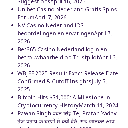
Suggestions
April 16, 2026
Unibet Casino Nederland Gratis Spins
Forum
April 7, 2026
NV Casino Nederland iOS
beoordelingen en ervaringen
April 7,
2026
Bet365 Casino Nederland login en
betrouwbaarheid op Trustpilot
April 6,
2026
WBJEE 2025 Result: Exact Release Date
Confirmed & Cutoff Insights
July 5,
2025
Bitcoin Hits $71,000: A Milestone in
Cryptocurrency History
March 11, 2024
Pawan Singh पवन सिंह Tej Pratap Yadav
तेज प्रताप के चरणों में क्यों बैठे, सच जानकर आप