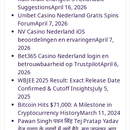
Suggestions
April 16, 2026
Unibet Casino Nederland Gratis Spins
Forum
April 7, 2026
NV Casino Nederland iOS
beoordelingen en ervaringen
April 7,
2026
Bet365 Casino Nederland login en
betrouwbaarheid op Trustpilot
April 6,
2026
WBJEE 2025 Result: Exact Release Date
Confirmed & Cutoff Insights
July 5,
2025
Bitcoin Hits $71,000: A Milestone in
Cryptocurrency History
March 11, 2024
Pawan Singh पवन सिंह Tej Pratap Yadav
तेज प्रताप के चरणों में क्यों बैठे, सच जानकर आप