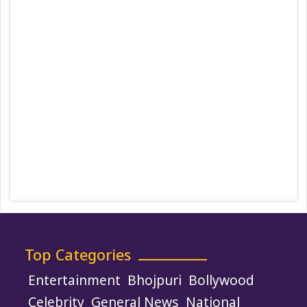
Privacy Policy
Correction Policy
DMCA Policy
Editorial Policy
Ethics Policy
Fact-Checking Policy
Ownership, Funding, and Advertising
Policy
Terms and Conditions
Use of Cookies
Top Categories
Entertainment
Bhojpuri
Bollywood
Celebrity
General News
National