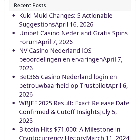
Recent Posts
Kuki Muki Changes: 5 Actionable
Suggestions
April 16, 2026
Unibet Casino Nederland Gratis Spins
Forum
April 7, 2026
NV Casino Nederland iOS
beoordelingen en ervaringen
April 7,
2026
Bet365 Casino Nederland login en
betrouwbaarheid op Trustpilot
April 6,
2026
WBJEE 2025 Result: Exact Release Date
Confirmed & Cutoff Insights
July 5,
2025
Bitcoin Hits $71,000: A Milestone in
Cryptocurrency History
March 11, 2024