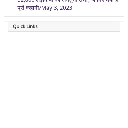
पूरी कहानी?
May 3, 2023
Quick Links
About
Contact
Team
Privacy Policy
Correction Policy
DMCA Policy
Editorial Policy
Ethics Policy
Fact-Checking Policy
Ownership, Funding, and Advertising
Policy
Terms and Conditions