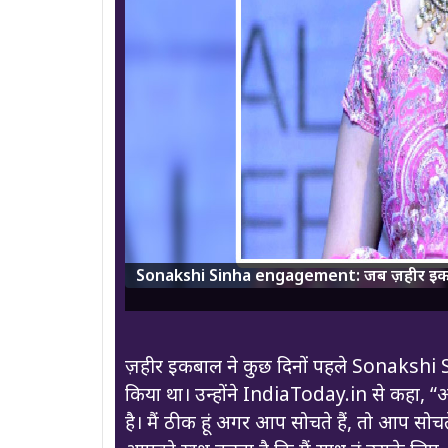
Sonakshi Sinha engagement: जब ज़हीर इकबाल से
ज़हीर इकबाल ने कुछ दिनों पहले Sonakshi Si
किया था। उन्होंने IndiaToday.in से कहा, “
है। मैं ठीक हूं अगर आप सोचते हैं, तो आप सोच