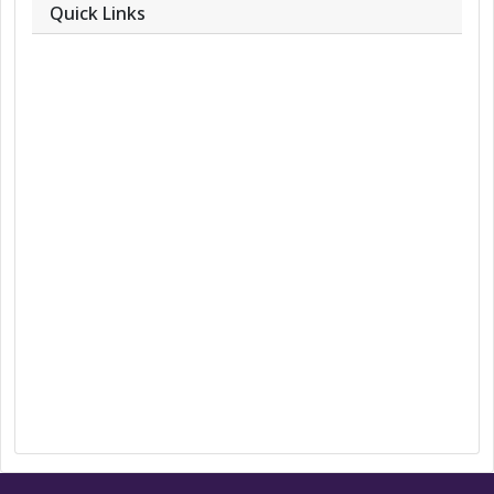
Quick Links
About
Contact
Team
Privacy Policy
Correction Policy
DMCA Policy
Editorial Policy
Ethics Policy
Fact-Checking Policy
Ownership, Funding, and Advertising
Policy
Terms and Conditions
Use of Cookies