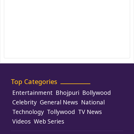
Ethics Policy
Fact-Checking Policy
Ownership, Funding, and Advertising
Policy
Terms and Conditions
Use of Cookies
Top Categories
Entertainment
Bhojpuri
Bollywood
Celebrity
General News
National
Technology
Tollywood
TV News
Videos
Web Series