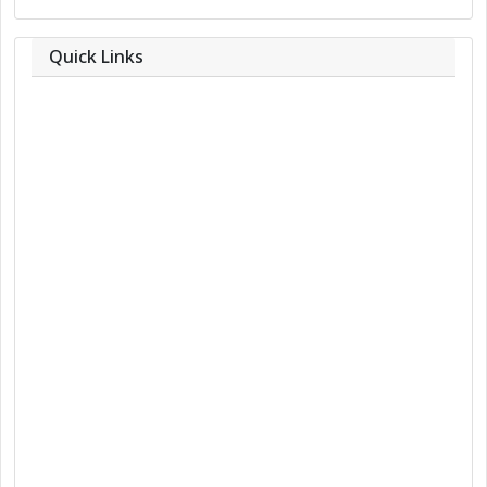
Quick Links
About
Contact
Team
Privacy Policy
Correction Policy
DMCA Policy
Editorial Policy
Ethics Policy
Fact-Checking Policy
Ownership, Funding, and Advertising
Policy
Terms and Conditions
Use of Cookies