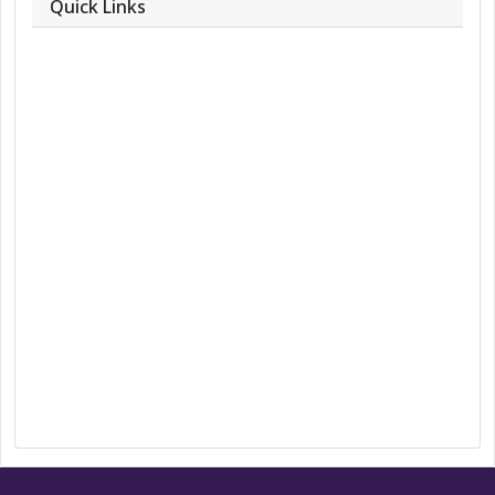
Quick Links
About
Contact
Team
Privacy Policy
Correction Policy
DMCA Policy
Editorial Policy
Ethics Policy
Fact-Checking Policy
Ownership, Funding, and Advertising
Policy
Terms and Conditions
Use of Cookies