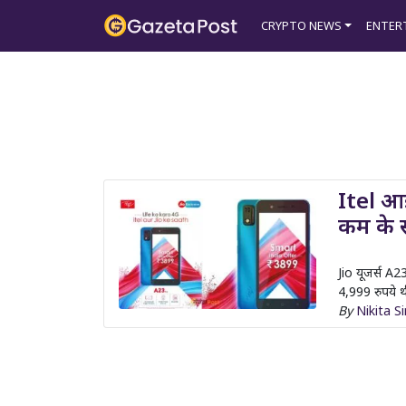
?>
CRYPTO NEWS
ENTER
Itel आई
कम के स्
Jio यूजर्स A
4,999 रुपये थी
By
Nikita S