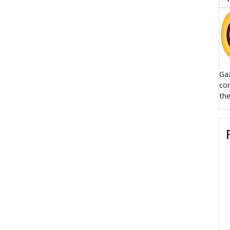
Ga
com
the