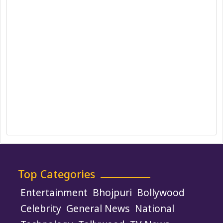
Correction Policy
DMCA Policy
Editorial Policy
Ethics Policy
Fact-Checking Policy
Ownership, Funding, and Advertising
Policy
Terms and Conditions
Use of Cookies
Top Categories
Entertainment
Bhojpuri
Bollywood
Celebrity
General News
National