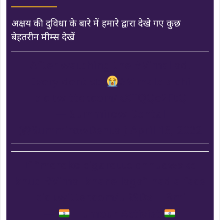
अक्षय की दुविधा के बारे में हमारे द्वारा देखे गए कुछ
बेहतरीन मीम्स देखें
After watching the
#Vimal
ad.
Every dentist:
#Vimalelaichi
pic.twitter.com/kXTQQe2FtQ
— Summirow Dental
(@SummirowDental)
April 16, 2022
If "mereko cigarette chhudwake
khud
#Vimal
khane laga" had a face
pic.twitter.com/uRSDxTT3mi
—
Humour Activist