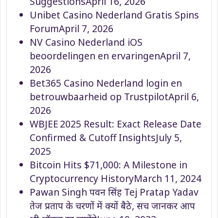
Suggestions
April 16, 2026
Unibet Casino Nederland Gratis Spins
Forum
April 7, 2026
NV Casino Nederland iOS
beoordelingen en ervaringen
April 7,
2026
Bet365 Casino Nederland login en
betrouwbaarheid op Trustpilot
April 6,
2026
WBJEE 2025 Result: Exact Release Date
Confirmed & Cutoff Insights
July 5,
2025
Bitcoin Hits $71,000: A Milestone in
Cryptocurrency History
March 11, 2024
Pawan Singh पवन सिंह Tej Pratap Yadav
तेज प्रताप के चरणों में क्यों बैठे, सच जानकर आप