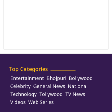
Ethics Policy
Fact-Checking Policy
Ownership, Funding, and Advertising
Policy
Terms and Conditions
Use of Cookies
Top Categories
Entertainment
Bhojpuri
Bollywood
Celebrity
General News
National
Technology
Tollywood
TV News
Videos
Web Series