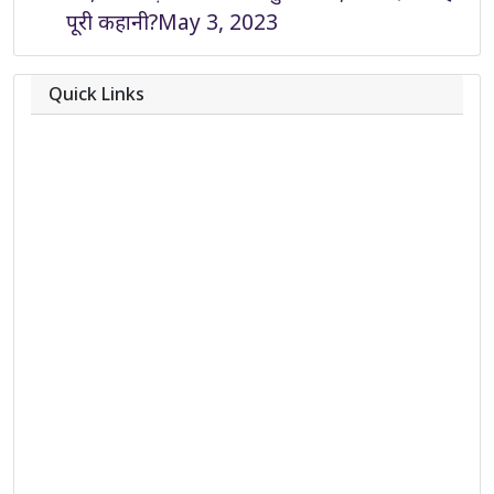
पूरी कहानी?
May 3, 2023
Quick Links
About
Contact
Team
Privacy Policy
Correction Policy
DMCA Policy
Editorial Policy
Ethics Policy
Fact-Checking Policy
Ownership, Funding, and Advertising
Policy
Terms and Conditions