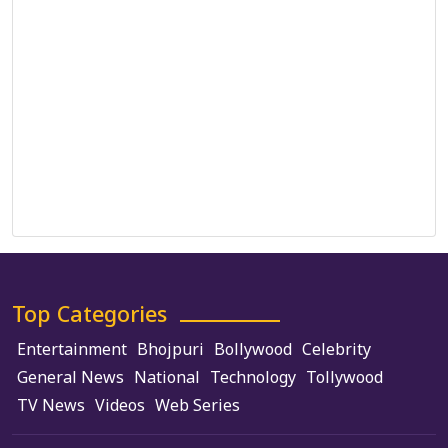
Correction Policy
DMCA Policy
Editorial Policy
Ethics Policy
Fact-Checking Policy
Ownership, Funding, and Advertising Policy
Terms and Conditions
Use of Cookies
Top Categories
Entertainment
Bhojpuri
Bollywood
Celebrity
General News
National
Technology
Tollywood
TV News
Videos
Web Series