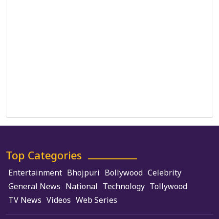
Correction Policy
DMCA Policy
Editorial Policy
Ethics Policy
Fact-Checking Policy
Ownership, Funding, and Advertising Policy
Terms and Conditions
Use of Cookies
Top Categories
Entertainment
Bhojpuri
Bollywood
Celebrity
General News
National
Technology
Tollywood
TV News
Videos
Web Series