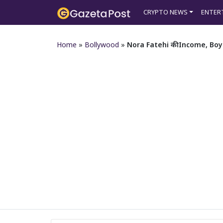
CRYPTO NEWS
ENTER
Home
»
Bollywood
»
Nora Fatehi की Income, Boyfri