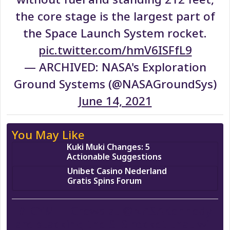
the core stage is the largest part of
the Space Launch System rocket.
pic.twitter.com/hmV6ISFfL9
— ARCHIVED: NASA's Exploration
Ground Systems (@NASAGroundSys)
June 14, 2021
You May Like
Kuki Muki Changes: 5
Actionable Suggestions
Unibet Casino Nederland
Gratis Spins Forum
#ICYMI
– Crews at
@NASAKennedy
are stacking the SLS rocket that will