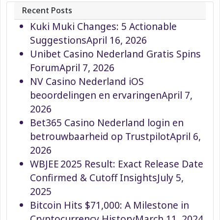
Recent Posts
Kuki Muki Changes: 5 Actionable
Suggestions
April 16, 2026
Unibet Casino Nederland Gratis Spins
Forum
April 7, 2026
NV Casino Nederland iOS
beoordelingen en ervaringen
April 7,
2026
Bet365 Casino Nederland login en
betrouwbaarheid op Trustpilot
April 6,
2026
WBJEE 2025 Result: Exact Release Date
Confirmed & Cutoff Insights
July 5,
2025
Bitcoin Hits $71,000: A Milestone in
Cryptocurrency History
March 11, 2024