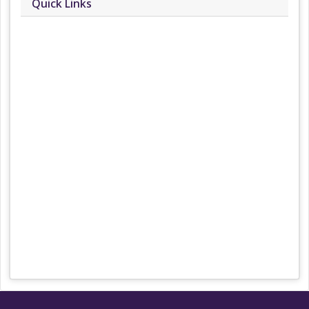
Quick Links
About
Contact
Team
Privacy Policy
Correction Policy
DMCA Policy
Editorial Policy
Ethics Policy
Fact-Checking Policy
Ownership, Funding, and Advertising
Policy
Terms and Conditions
Use of Cookies