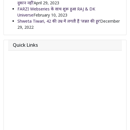
दुकान नहीं’
April 29, 2023
FARZI Webseries के साथ शुरू हुआ RAJ & DK
Universe
February 10, 2023
Shweta Tiwari, 42 की उम्र में लगती हैं ‘जन्नत की हूर’
December
29, 2022
Quick Links
About
Contact
Team
Privacy Policy
Correction Policy
DMCA Policy
Editorial Policy
Ethics Policy
Fact-Checking Policy
Ownership, Funding, and Advertising Policy