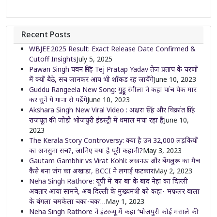
Recent Posts
WBJEE 2025 Result: Exact Release Date Confirmed &
Cutoff Insights
July 5, 2025
Pawan Singh पवन सिंह Tej Pratap Yadav तेज प्रताप के चरणों
में क्यों बैठे, सच जानकर आप भी शॉकड रह जायेंगे
June 10, 2023
Guddu Rangeela New Song: गुड्डू रंगीला ने कहा पांच पैक मार
कर सुने ये गाना रो पड़ेंगे
June 10, 2023
Akshara Singh New Viral Video : अक्षरा सिंह और विक्रांत सिंह
राजपूत की जोड़ी भोजपुरी इंडस्ट्री में धमाल मचा रहा हैं
June 10,
2023
The Kerala Story Controversy: क्या है उन 32,000 लड़कियों
का अनसुना सच?, जानिए क्या है पूरी कहानी?
May 3, 2023
Gautam Gambhir vs Virat Kohli: लखनऊ और बेंगलुरू का मैच
कैसे बना जंग का अखाड़ा, BCCI ने लगाई फटकार
May 2, 2023
Neha Singh Rathore: यूपी में ‘का बा’ के बाद नेहा का दिल्ली
अवतार आया सामने, अब दिल्ली के मुख्यमंत्री को कहा- ‘मफ़लर वाला
के बंगला चमकेला चका-चक’…
May 1, 2023
Neha Singh Rathore ने इंटरव्यू में कहा ‘भोजपुरी कोई मसाले की