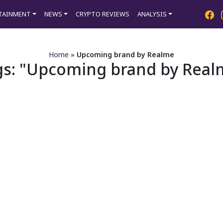
TAINMENT
NEWS
CRYPTO REVIEWS
ANALYSIS
Home
»
Upcoming brand by Realme
gs:
Upcoming brand by Real