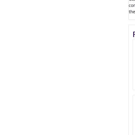
com
the