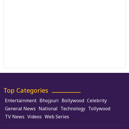
Correction Policy
DMCA Policy
Editorial Policy
Ethics Policy
Fact-Checking Policy
Ownership, Funding, and Advertising Policy
Terms and Conditions
Use of Cookies
Top Categories
Entertainment
Bhojpuri
Bollywood
Celebrity
General News
National
Technology
Tollywood
TV News
Videos
Web Series