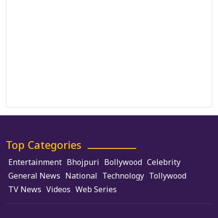
DMCA Policy
Editorial Policy
Ethics Policy
Fact-Checking Policy
Ownership, Funding, and Advertising Policy
Terms and Conditions
Use of Cookies
Top Categories
Entertainment
Bhojpuri
Bollywood
Celebrity
General News
National
Technology
Tollywood
TV News
Videos
Web Series