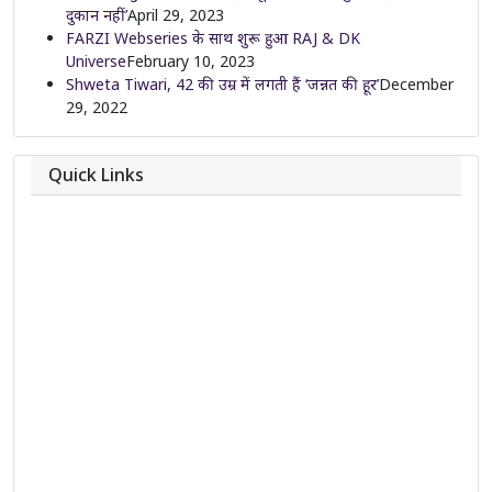
दुकान नहीं’
April 29, 2023
FARZI Webseries के साथ शुरू हुआ RAJ & DK
Universe
February 10, 2023
Shweta Tiwari, 42 की उम्र में लगती हैं ‘जन्नत की हूर’
December
29, 2022
Quick Links
About
Contact
Team
Privacy Policy
Correction Policy
DMCA Policy
Editorial Policy
Ethics Policy
Fact-Checking Policy
Ownership, Funding, and Advertising Policy