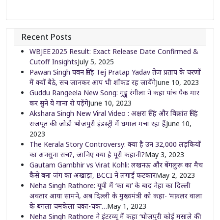
Recent Posts
WBJEE 2025 Result: Exact Release Date Confirmed &
Cutoff Insights
July 5, 2025
Pawan Singh पवन सिंह Tej Pratap Yadav तेज प्रताप के चरणों
में क्यों बैठे, सच जानकर आप भी शॉकड रह जायेंगे
June 10, 2023
Guddu Rangeela New Song: गुड्डू रंगीला ने कहा पांच पैक मार
कर सुने ये गाना रो पड़ेंगे
June 10, 2023
Akshara Singh New Viral Video : अक्षरा सिंह और विक्रांत सिंह
राजपूत की जोड़ी भोजपुरी इंडस्ट्री में धमाल मचा रहा हैं
June 10,
2023
The Kerala Story Controversy: क्या है उन 32,000 लड़कियों
का अनसुना सच?, जानिए क्या है पूरी कहानी?
May 3, 2023
Gautam Gambhir vs Virat Kohli: लखनऊ और बेंगलुरू का मैच
कैसे बना जंग का अखाड़ा, BCCI ने लगाई फटकार
May 2, 2023
Neha Singh Rathore: यूपी में ‘का बा’ के बाद नेहा का दिल्ली
अवतार आया सामने, अब दिल्ली के मुख्यमंत्री को कहा- ‘मफ़लर वाला
के बंगला चमकेला चका-चक’…
May 1, 2023
Neha Singh Rathore ने इंटरव्यू में कहा ‘भोजपुरी कोई मसाले की