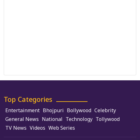
Correction Policy
DMCA Policy
Editorial Policy
Ethics Policy
Fact-Checking Policy
Ownership, Funding, and Advertising Policy
Terms and Conditions
Use of Cookies
Top Categories
Entertainment
Bhojpuri
Bollywood
Celebrity
General News
National
Technology
Tollywood
TV News
Videos
Web Series