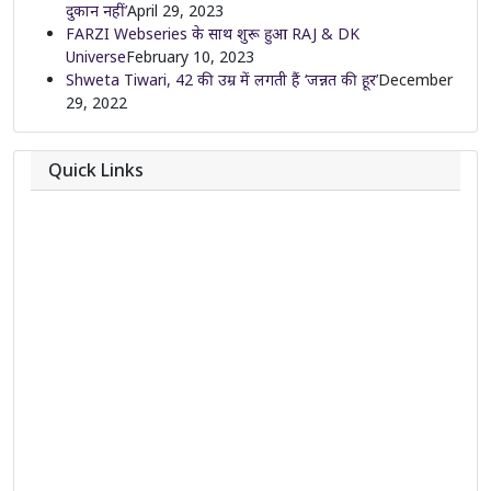
दुकान नहीं’
April 29, 2023
FARZI Webseries के साथ शुरू हुआ RAJ & DK
Universe
February 10, 2023
Shweta Tiwari, 42 की उम्र में लगती हैं ‘जन्नत की हूर’
December
29, 2022
Quick Links
About
Contact
Team
Privacy Policy
Correction Policy
DMCA Policy
Editorial Policy
Ethics Policy
Fact-Checking Policy
Ownership, Funding, and Advertising Policy