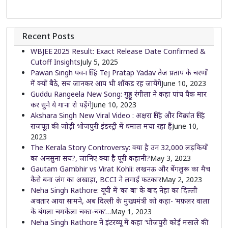
Recent Posts
WBJEE 2025 Result: Exact Release Date Confirmed &
Cutoff Insights
July 5, 2025
Pawan Singh पवन सिंह Tej Pratap Yadav तेज प्रताप के चरणों
में क्यों बैठे, सच जानकर आप भी शॉकड रह जायेंगे
June 10, 2023
Guddu Rangeela New Song: गुड्डू रंगीला ने कहा पांच पैक मार
कर सुने ये गाना रो पड़ेंगे
June 10, 2023
Akshara Singh New Viral Video : अक्षरा सिंह और विक्रांत सिंह
राजपूत की जोड़ी भोजपुरी इंडस्ट्री में धमाल मचा रहा हैं
June 10,
2023
The Kerala Story Controversy: क्या है उन 32,000 लड़कियों
का अनसुना सच?, जानिए क्या है पूरी कहानी?
May 3, 2023
Gautam Gambhir vs Virat Kohli: लखनऊ और बेंगलुरू का मैच
कैसे बना जंग का अखाड़ा, BCCI ने लगाई फटकार
May 2, 2023
Neha Singh Rathore: यूपी में ‘का बा’ के बाद नेहा का दिल्ली
अवतार आया सामने, अब दिल्ली के मुख्यमंत्री को कहा- ‘मफ़लर वाला
के बंगला चमकेला चका-चक’…
May 1, 2023
Neha Singh Rathore ने इंटरव्यू में कहा ‘भोजपुरी कोई मसाले की