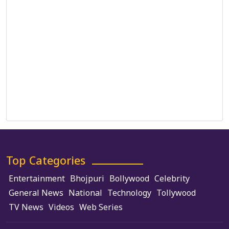
Correction Policy
DMCA Policy
Editorial Policy
Ethics Policy
Fact-Checking Policy
Ownership, Funding, and Advertising Policy
Terms and Conditions
Use of Cookies
Top Categories
Entertainment
Bhojpuri
Bollywood
Celebrity
General News
National
Technology
Tollywood
TV News
Videos
Web Series