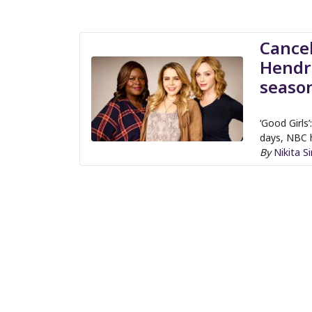
Cancel
Hendri
seaso
‘Good Girls’
days, NBC 
By
Nikita S