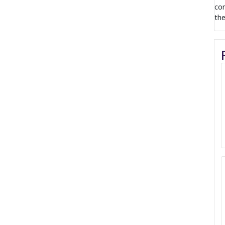
com
the