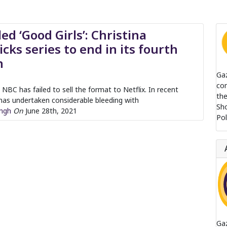
ed ‘Good Girls’: Christina
cks series to end in its fourth
n
Ga
com
: NBC has failed to sell the format to Netflix. In recent
the
has undertaken considerable bleeding with
Sh
ingh
On
June 28th, 2021
Pol
Ga