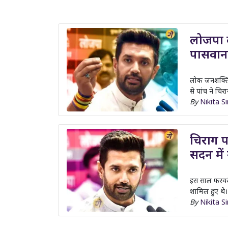
लोजपा क
पासवान
लोक जनशक्ति प
से पांच ने चि
By
Nikita S
चिराग 
सदन में
इस साल फरवरी 
शामिल हुए थे।
By
Nikita S