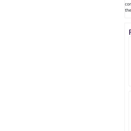
com
the