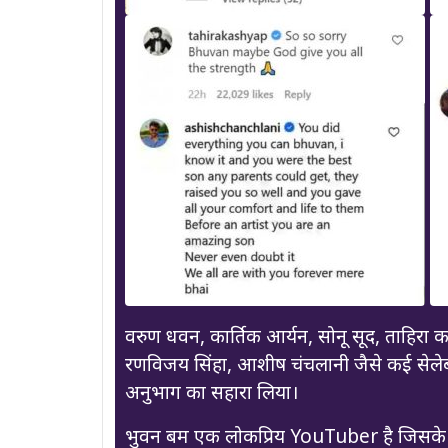
वरुण धवन, कार्तिक आर्यन, सोनू सूद, ताहिरा क
रणविजय सिंहा, आशीष चंचलानी जैसे कई सेलेब्
अनुभाग का सहारा लिया।
भुवन बम एक लोकप्रिय YouTuber है जिसके च