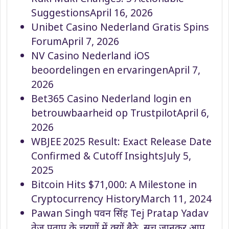
Suggestions
April 16, 2026
Unibet Casino Nederland Gratis Spins
Forum
April 7, 2026
NV Casino Nederland iOS
beoordelingen en ervaringen
April 7,
2026
Bet365 Casino Nederland login en
betrouwbaarheid op Trustpilot
April 6,
2026
WBJEE 2025 Result: Exact Release Date
Confirmed & Cutoff Insights
July 5,
2025
Bitcoin Hits $71,000: A Milestone in
Cryptocurrency History
March 11, 2024
Pawan Singh पवन सिंह Tej Pratap Yadav
तेज प्रताप के चरणों में क्यों बैठे, सच जानकर आप