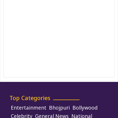
Privacy Policy
Correction Policy
DMCA Policy
Editorial Policy
Ethics Policy
Fact-Checking Policy
Ownership, Funding, and Advertising
Policy
Terms and Conditions
Use of Cookies
Top Categories
Entertainment
Bhojpuri
Bollywood
Celebrity
General News
National