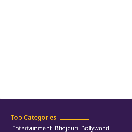
Team
Privacy Policy
Correction Policy
DMCA Policy
Editorial Policy
Ethics Policy
Fact-Checking Policy
Ownership, Funding, and Advertising
Policy
Terms and Conditions
Use of Cookies
Top Categories
Entertainment
Bhojpuri
Bollywood