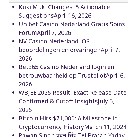
Kuki Muki Changes: 5 Actionable
Suggestions
April 16, 2026
Unibet Casino Nederland Gratis Spins
Forum
April 7, 2026
NV Casino Nederland iOS
beoordelingen en ervaringen
April 7,
2026
Bet365 Casino Nederland login en
betrouwbaarheid op Trustpilot
April 6,
2026
WBJEE 2025 Result: Exact Release Date
Confirmed & Cutoff Insights
July 5,
2025
Bitcoin Hits $71,000: A Milestone in
Cryptocurrency History
March 11, 2024
Pawan Singh पवन सिंह Tej Pratap Yadav