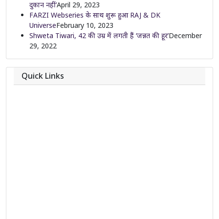
दुकान नहीं’
April 29, 2023
FARZI Webseries के साथ शुरू हुआ RAJ & DK
Universe
February 10, 2023
Shweta Tiwari, 42 की उम्र में लगती हैं ‘जन्नत की हूर’
December
29, 2022
Quick Links
About
Contact
Team
Privacy Policy
Correction Policy
DMCA Policy
Editorial Policy
Ethics Policy
Fact-Checking Policy
Ownership, Funding, and Advertising Policy