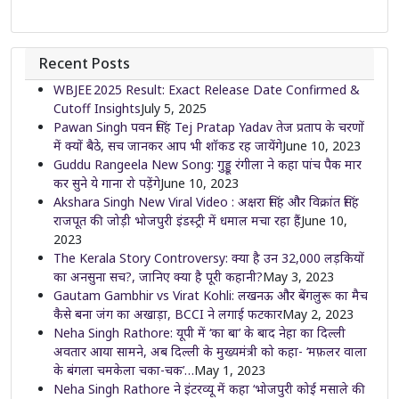
Recent Posts
WBJEE 2025 Result: Exact Release Date Confirmed &
Cutoff Insights
July 5, 2025
Pawan Singh पवन सिंह Tej Pratap Yadav तेज प्रताप के चरणों
में क्यों बैठे, सच जानकर आप भी शॉकड रह जायेंगे
June 10, 2023
Guddu Rangeela New Song: गुड्डू रंगीला ने कहा पांच पैक मार
कर सुने ये गाना रो पड़ेंगे
June 10, 2023
Akshara Singh New Viral Video : अक्षरा सिंह और विक्रांत सिंह
राजपूत की जोड़ी भोजपुरी इंडस्ट्री में धमाल मचा रहा हैं
June 10,
2023
The Kerala Story Controversy: क्या है उन 32,000 लड़कियों
का अनसुना सच?, जानिए क्या है पूरी कहानी?
May 3, 2023
Gautam Gambhir vs Virat Kohli: लखनऊ और बेंगलुरू का मैच
कैसे बना जंग का अखाड़ा, BCCI ने लगाई फटकार
May 2, 2023
Neha Singh Rathore: यूपी में ‘का बा’ के बाद नेहा का दिल्ली
अवतार आया सामने, अब दिल्ली के मुख्यमंत्री को कहा- ‘मफ़लर वाला
के बंगला चमकेला चका-चक’…
May 1, 2023
Neha Singh Rathore ने इंटरव्यू में कहा ‘भोजपुरी कोई मसाले की