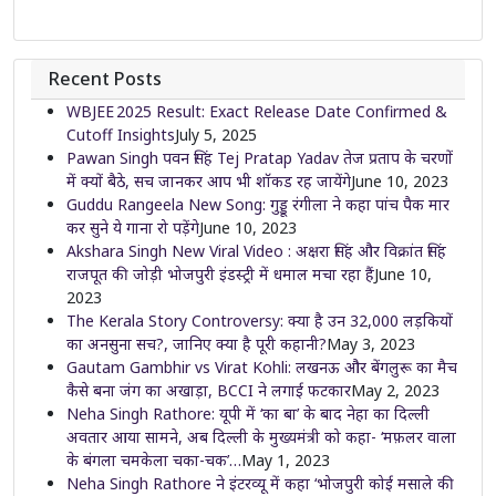
Recent Posts
WBJEE 2025 Result: Exact Release Date Confirmed &
Cutoff Insights
July 5, 2025
Pawan Singh पवन सिंह Tej Pratap Yadav तेज प्रताप के चरणों
में क्यों बैठे, सच जानकर आप भी शॉकड रह जायेंगे
June 10, 2023
Guddu Rangeela New Song: गुड्डू रंगीला ने कहा पांच पैक मार
कर सुने ये गाना रो पड़ेंगे
June 10, 2023
Akshara Singh New Viral Video : अक्षरा सिंह और विक्रांत सिंह
राजपूत की जोड़ी भोजपुरी इंडस्ट्री में धमाल मचा रहा हैं
June 10,
2023
The Kerala Story Controversy: क्या है उन 32,000 लड़कियों
का अनसुना सच?, जानिए क्या है पूरी कहानी?
May 3, 2023
Gautam Gambhir vs Virat Kohli: लखनऊ और बेंगलुरू का मैच
कैसे बना जंग का अखाड़ा, BCCI ने लगाई फटकार
May 2, 2023
Neha Singh Rathore: यूपी में ‘का बा’ के बाद नेहा का दिल्ली
अवतार आया सामने, अब दिल्ली के मुख्यमंत्री को कहा- ‘मफ़लर वाला
के बंगला चमकेला चका-चक’…
May 1, 2023
Neha Singh Rathore ने इंटरव्यू में कहा ‘भोजपुरी कोई मसाले की