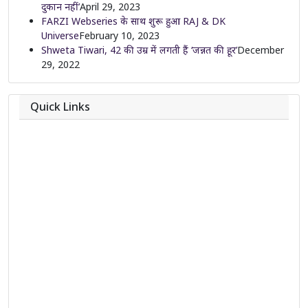
दुकान नहीं’
April 29, 2023
FARZI Webseries के साथ शुरू हुआ RAJ & DK
Universe
February 10, 2023
Shweta Tiwari, 42 की उम्र में लगती हैं ‘जन्नत की हूर’
December
29, 2022
Quick Links
About
Contact
Team
Privacy Policy
Correction Policy
DMCA Policy
Editorial Policy
Ethics Policy
Fact-Checking Policy
Ownership, Funding, and Advertising Policy