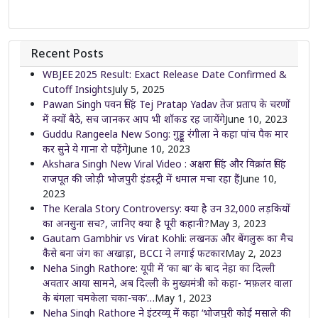
Recent Posts
WBJEE 2025 Result: Exact Release Date Confirmed &
Cutoff Insights
July 5, 2025
Pawan Singh पवन सिंह Tej Pratap Yadav तेज प्रताप के चरणों
में क्यों बैठे, सच जानकर आप भी शॉकड रह जायेंगे
June 10, 2023
Guddu Rangeela New Song: गुड्डू रंगीला ने कहा पांच पैक मार
कर सुने ये गाना रो पड़ेंगे
June 10, 2023
Akshara Singh New Viral Video : अक्षरा सिंह और विक्रांत सिंह
राजपूत की जोड़ी भोजपुरी इंडस्ट्री में धमाल मचा रहा हैं
June 10,
2023
The Kerala Story Controversy: क्या है उन 32,000 लड़कियों
का अनसुना सच?, जानिए क्या है पूरी कहानी?
May 3, 2023
Gautam Gambhir vs Virat Kohli: लखनऊ और बेंगलुरू का मैच
कैसे बना जंग का अखाड़ा, BCCI ने लगाई फटकार
May 2, 2023
Neha Singh Rathore: यूपी में ‘का बा’ के बाद नेहा का दिल्ली
अवतार आया सामने, अब दिल्ली के मुख्यमंत्री को कहा- ‘मफ़लर वाला
के बंगला चमकेला चका-चक’…
May 1, 2023
Neha Singh Rathore ने इंटरव्यू में कहा ‘भोजपुरी कोई मसाले की