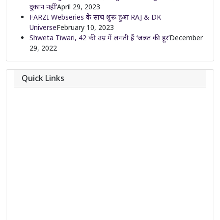
दुकान नहीं’
April 29, 2023
FARZI Webseries के साथ शुरू हुआ RAJ & DK
Universe
February 10, 2023
Shweta Tiwari, 42 की उम्र में लगती हैं ‘जन्नत की हूर’
December
29, 2022
Quick Links
About
Contact
Team
Privacy Policy
Correction Policy
DMCA Policy
Editorial Policy
Ethics Policy
Fact-Checking Policy
Ownership, Funding, and Advertising Policy